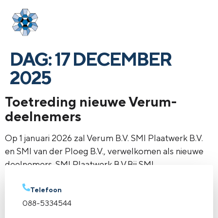
Login
menu
DAG:
17 DECEMBER
2025
Toetreding nieuwe Verum-
deelnemers
Op 1 januari 2026 zal Verum B.V. SMI Plaatwerk B.V.
en SMI van der Ploeg B.V., verwelkomen als nieuwe
deelnemers. SMI Plaatwerk B.V.Bij SMI
Manufacturing begrijpen we dat precisie en
vakmanschap van essentieel belang zijn als het gaat
Telefoon
om plaatwerk. Onze gespecialiseerde
088-5334544
plaatwerkafdeling, SMI Plaatwerk B.V., biedt een