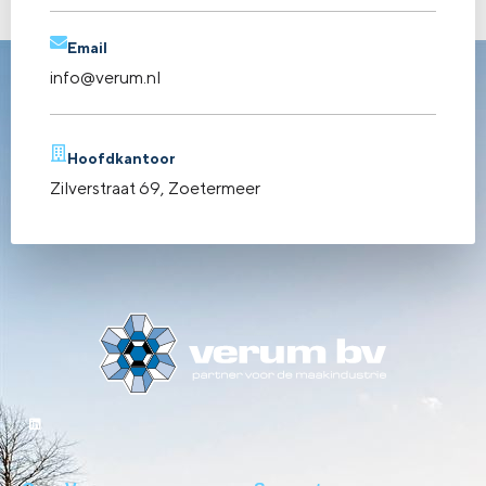
breed scala aan diensten, variërend van laserwerk […]
Email
info@verum.nl
Hoofdkantoor
Zilverstraat 69, Zoetermeer