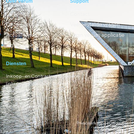
Over Verum
Support
Over ons
Contact
Onze historie
Veelgestelde vragen
Actualiteiten
Login verum applicatie
Industrieën
Diensten
Inkoop- en Contractmanagement
(inter)nationaal (out)sourcen
Trainingen
Advies
Financial Services
Privacyverklaring |
Disclaimer