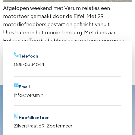
Afgelopen weekend met Verum relaties een
motortoer gemaakt door de Eifel. Met 29
motorliefhebbers gestart en gefinisht vanuit
Ulestraten in het mooie Limburg. Met dank aan
Heleen en Ton die hebben gezorgd voor een goed
ontbijt voor de start en na aankomst een Luikse
maaltijd met Luikse gehaktballetjes in zoete biersaus.
Telefoon
088-5334544
Vanuit Ulestraten zijn we […]
←
vorige
Email
info@verum.nl
Hoofdkantoor
Zilverstraat 69, Zoetermeer