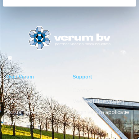
Over Verum
Support
Over ons
Contact
Onze historie
Veelgestelde vragen
Actualiteiten
Login verum applicatie
Industrieën