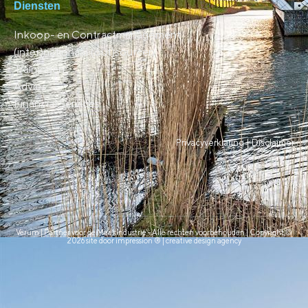
Diensten
Inkoop- en Contractmanagement
(inter)nationaal (out)sourcen
Trainingen
Advies
Financial Services
Privacyverklaring |
Disclaimer
Verum | Partner voor de Maakindustrie - Alle rechten voorbehouden | Copyright ©
2026 site door impression ® | creative design agency