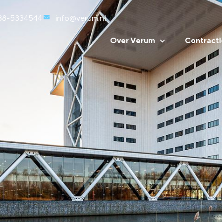
88-5334544
info@verum.nl
Over Verum
Contractl