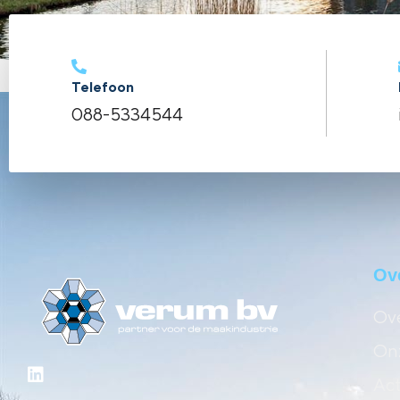
Telefoon
088-5334544
Ov
Ove
Onz
Act