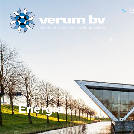
0
[rank_math_breadcrumb]
Energie