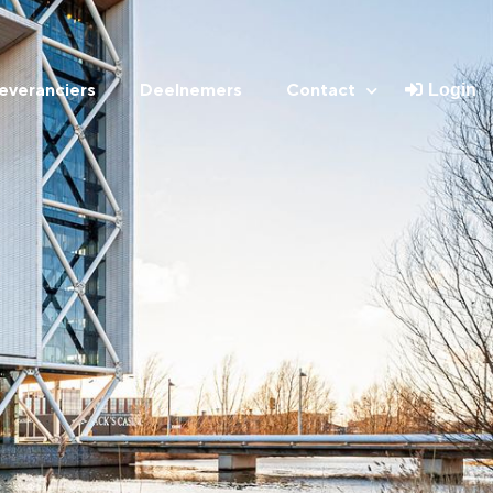
everanciers
Deelnemers
Contact
Login