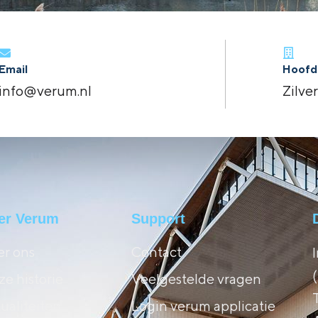
Email
Hoofd
info@verum.nl
Zilve
er Verum
Support
r ons
Contact
e historie
Veelgestelde vragen
ualiteiten
Login verum applicatie