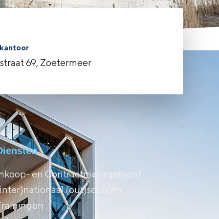
kantoor
rstraat 69, Zoetermeer
Diensten
Inkoop- en Contractmanagement
(inter)nationaal (out)sourcen
Trainingen