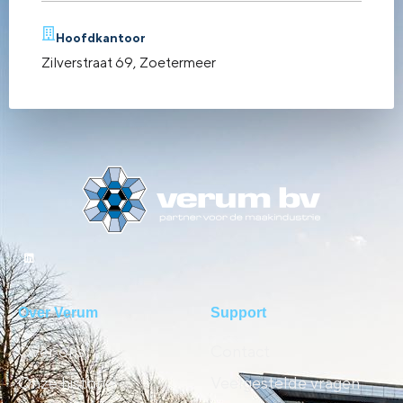
Hoofdkantoor
Zilverstraat 69, Zoetermeer
Over Verum
Support
Over ons
Contact
Onze historie
Veelgestelde vragen