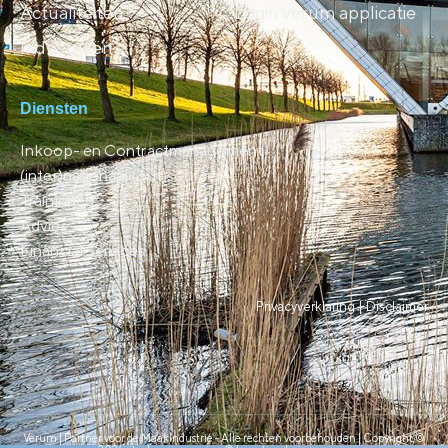
Actualiteiten
Login verum applicatie
Industrieën
Diensten
Inkoop- en Contractmanagement
(inter)nationaal (out)sourcen
Trainingen
Advies
Financial Services
Privacyverklaring |
Disclaimer
Verum | Partner voor de Maakindustrie - Alle rechten voorbehouden | Copyright ©