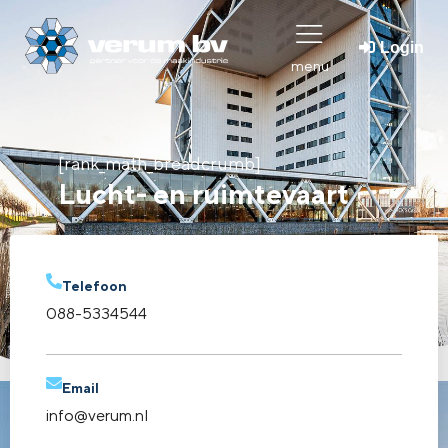
Login
menu
[rank_math_breadcrumb]
Lucht- en ruimtevaart
Telefoon
088-5334544
Email
info@verum.nl