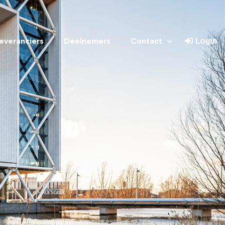
everanciers
Deelnemers
Contact
Login