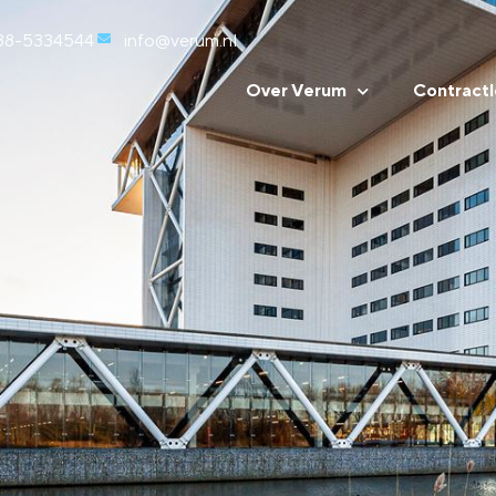
88-5334544
info@verum.nl
Over Verum
Contractl