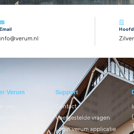
Email
Hoofd
info@verum.nl
Zilve
er Verum
Support
r ons
Contact
e historie
Veelgestelde vragen
ualiteiten
Login verum applicatie