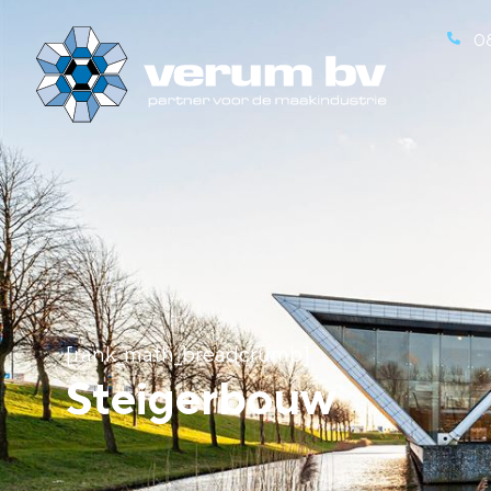
0
[rank_math_breadcrumb]
Steigerbouw