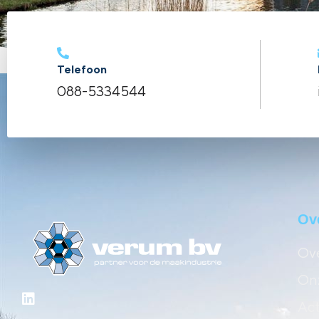
Telefoon
088-5334544
Ov
Ove
Onz
Act