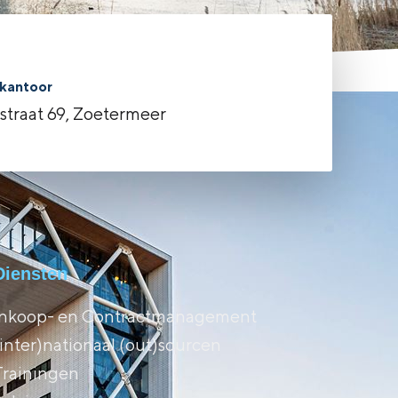
kantoor
rstraat 69, Zoetermeer
Diensten
Inkoop- en Contractmanagement
(inter)nationaal (out)sourcen
Trainingen