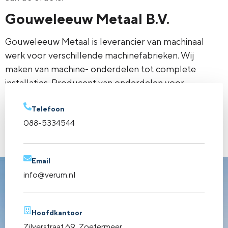
Gouweleeuw Metaal B.V.
Gouweleeuw Metaal is leverancier van machinaal
werk voor verschillende machinefabrieken. Wij
maken van machine- onderdelen tot complete
installaties. Producent van onderdelen voor
filterinstallaties, offshore en baggerindustrie.
Toeleverancier van verspanend werk, tankbouw en
Telefoon
088-5334544
constructiewerk.
←
vorige
Email
info@verum.nl
Hoofdkantoor
Zilverstraat 69, Zoetermeer