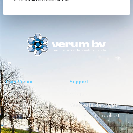
Over Verum
Support
Over ons
Contact
Onze historie
Veelgestelde vragen
Actualiteiten
Login verum applicatie
Industrieën