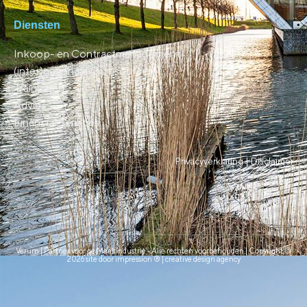
Diensten
Inkoop- en Contractmanagement
(inter)nationaal (out)sourcen
Trainingen
Advies
Financial Services
Privacyverklaring |
Disclaimer
Verum | Partner voor de Maakindustrie - Alle rechten voorbehouden | Copyright ©
2026 site door impression ® | creative design agency