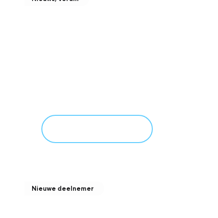
Jubileum – Verum B.V.
bestaat 60 JAAR!
februari 24, 2026
Meer informatie
Nieuwe deelnemer