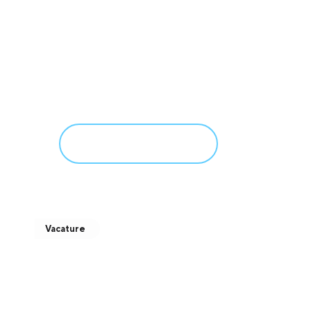
Microtechniek Productie
B.V.- nieuwe deelnemer
Verum B.V.
februari 18, 2026
Meer informatie
Vacature