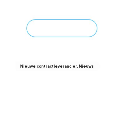
februari 3, 2026
Meer informatie
Nieuwe contractleverancier
,
Nieuws
Toetreden nieuwe Verum-
contractleverancier
januari 29, 2026