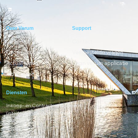
Over Verum
Support
Over ons
Contact
Onze historie
Veelgestelde vragen
Actualiteiten
Login verum applicatie
Industrieën
Diensten
Inkoop- en Contractmanagement
(inter)nationaal (out)sourcen
Trainingen
Advies
Financial Services