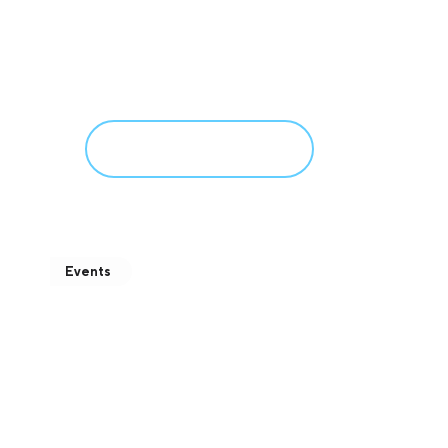
Vacature – Verum B.V. –
Inkoopadviseur
februari 16, 2026
Meer informatie
Events
SAVE THE DATE – 2026