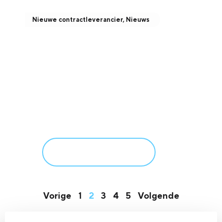
Nieuwe contractleverancier
,
Nieuws
Solar Nederland B.V. –
nieuwe contractleverancier
van Verum B.V.
december 22, 2025
Meer informatie
Vorige
1
2
3
4
5
Volgende