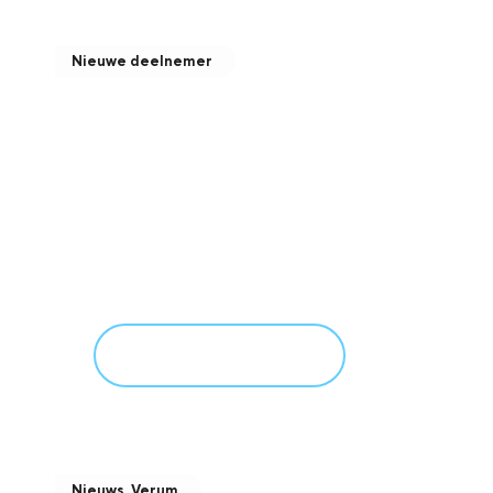
Nieuwe deelnemer
Heerbaart Jongman Metaal
B.V. – Nieuwe deelnemer
februari 24, 2026
Meer informatie
Nieuws
,
Verum