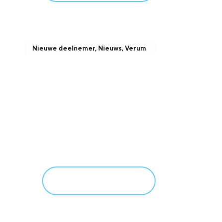
Nieuwe deelnemer
,
Nieuws
,
Verum
Toetreden nieuwe Verum-
contractleverancier
december 22, 2025
Meer informatie