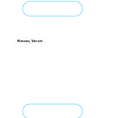
Meer informatie
Nieuws
,
Verum
Verum viert 60-jarig
jubileum
januari 22, 2026
Meer informatie