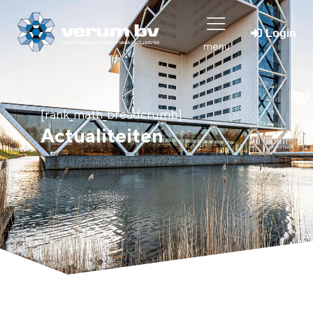
Login
menu
[rank_math_breadcrumb]
Actualiteiten