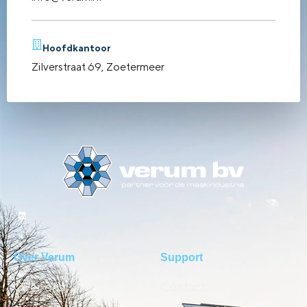
Hoofdkantoor
Zilverstraat 69, Zoetermeer
Over Verum
Support
Over ons
Contact