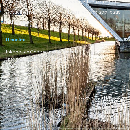
Onze historie
Veelgestelde vragen
Actualiteiten
Login verum applicatie
Industrieën
Diensten
Inkoop- en Contractmanagement
(inter)nationaal (out)sourcen
Trainingen
Advies
Financial Services
Privacyverklaring |
Disclaimer