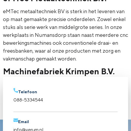
eMTec metaaltechniek BV is sterk in het leveren van
op maat gemaakte precisie onderdelen. Zowel enkel
stuks als serie werk van middelgrote series. In onze
werkplaats in Numansdorp staan naast meerdere cnc
bewerkingsmachines ook conventionele draai- en
freesbanken, waar al onze producten met zorg en
vakmanschap gemaakt worden.
Machinefabriek Krimpen B.V.
Specialist in hoogwaardige machineonderdelen voor
in de aandrijftechniek. Van geharde of geslepen
Telefoon
tandwielen tot spline- en spieverbindingen: u
088-5334544
ontvangt altijd een oplossing die perfect aansluit op
de toepassing die u voor ogen heeft.
Email
info@verum.nl