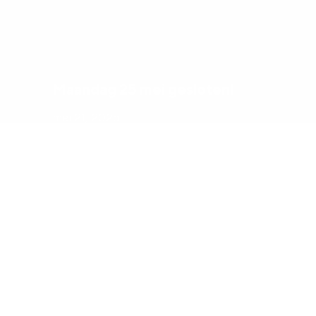
Maandag 25 mei gesloten!
mei 21, 2026
Meer informatie
98
%
300
+
Klanttevredenheid
Partners