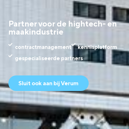
Partner voor de hightech- en
maakindustrie
contractmanagement
kennisplatform
gespecialiseerde partners
Sluit ook aan bij Verum