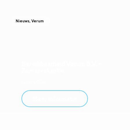
Nieuws
,
Verum
Bereikbaarheid Verum B.V. –
Zomervakantie
juli 9, 2026
Meer informatie