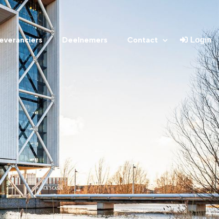
everanciers
Deelnemers
Contact
Login