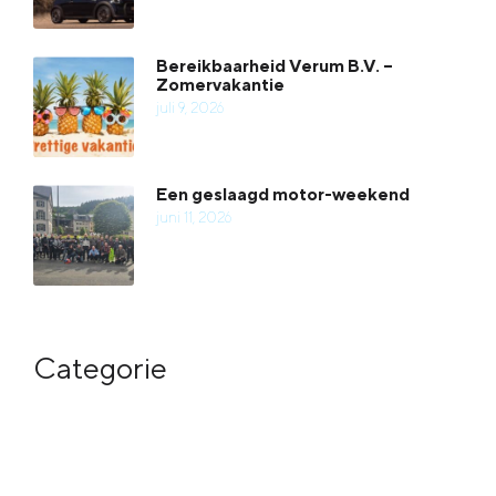
Bereikbaarheid Verum B.V. –
Zomervakantie
juli 9, 2026
Een geslaagd motor-weekend
juni 11, 2026
Categorie
Meer in categorie