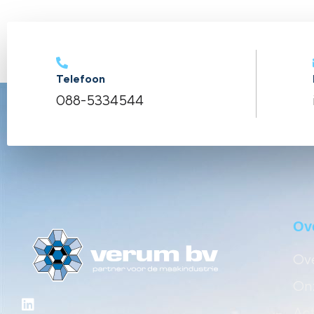
Telefoon
088-5334544
Ov
Ove
Onz
Act