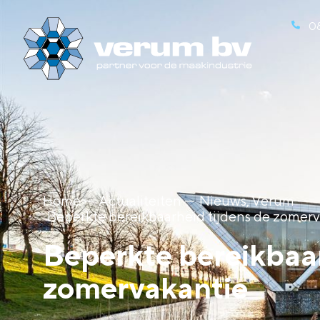
0
Home ---
Actualiteiten ---
Nieuws
,
Verum
---
Beperkte bereikbaarheid tijdens de zomerv
Beperkte bereikbaar
zomervakantie