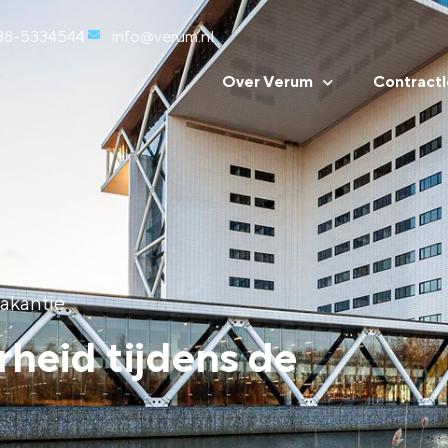
88-5334544
info@verum.nl
Over Verum
Contractl
akantie
heid tijdens de