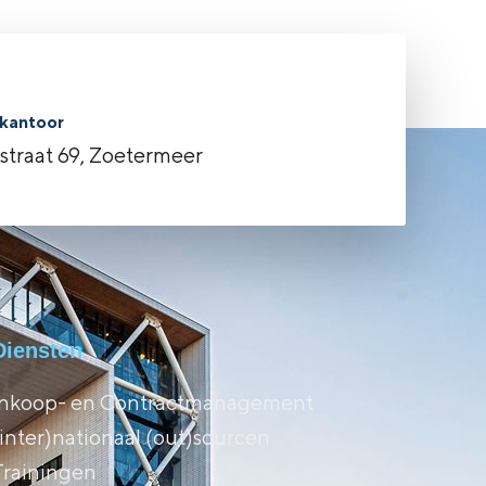
kantoor
rstraat 69, Zoetermeer
Diensten
Inkoop- en Contractmanagement
(inter)nationaal (out)sourcen
Trainingen