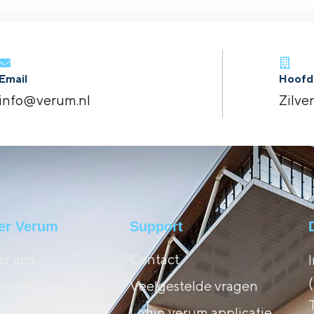
Email
Hoofd
info@verum.nl
Zilve
er Verum
Support
r ons
Contact
e historie
Veelgestelde vragen
ualiteiten
Login verum applicatie