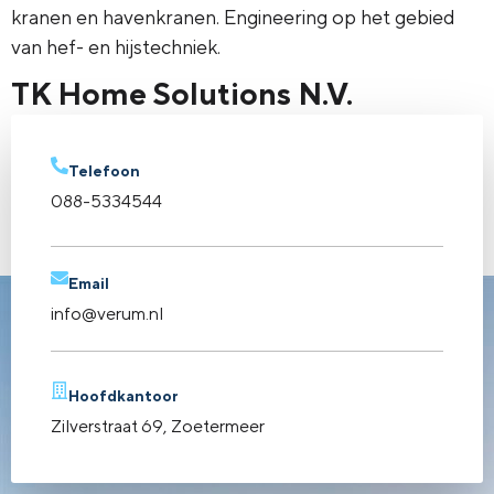
kranen en havenkranen. Engineering op het gebied
van hef- en hijstechniek.
TK Home Solutions N.V.
TK Home Solutions N.V. (voorheen Thyssenkrupp) is
de verkoopmaatschappij van TK Home Solutions en
Telefoon
een dochteronderneming van TK Elevator, een
088-5334544
wereldwijde groep met meer dan 50.000
medewerkers en klanten in meer dan 65 landen.
Email
info@verum.nl
Hoofdkantoor
Zilverstraat 69, Zoetermeer