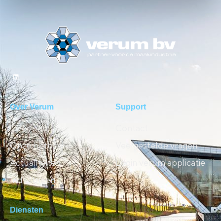
Over Verum
Support
Over ons
Contact
Onze historie
Veelgestelde vragen
Actualiteiten
Login verum applicatie
Industrieën
Diensten