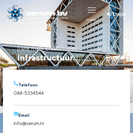
Login
menu
[rank_math_breadcrumb]
Infrastructuur
Telefoon
088-5334544
Email
info@verum.nl