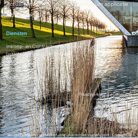
Actualiteiten
Login verum applicatie
Industrieën
Diensten
Inkoop- en Contractmanagement
(inter)nationaal (out)sourcen
Trainingen
Advies
Financial Services
Privacyverklaring |
Disclaimer
Verum | Partner voor de Maakindustrie - Alle rechten voorbehouden | Copyright ©