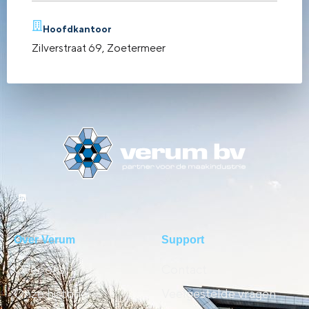
Hoofdkantoor
Zilverstraat 69, Zoetermeer
Over Verum
Support
Over ons
Contact
Onze historie
Veelgestelde vragen