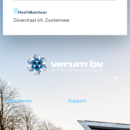
Hoofdkantoor
Zilverstraat 69, Zoetermeer
Over Verum
Support
Over ons
Contact
Onze historie
Veelgestelde vragen