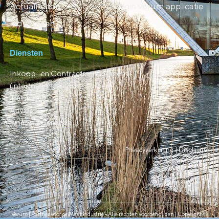
Actualiteiten
Login verum applicatie
Industrieën
Diensten
Inkoop- en Contractmanagement
(inter)nationaal (out)sourcen
Trainingen
Advies
Financial Services
Privacyverklaring |
Disclaimer
Verum | Partner voor de Maakindustrie - Alle rechten voorbehouden | Copyright ©