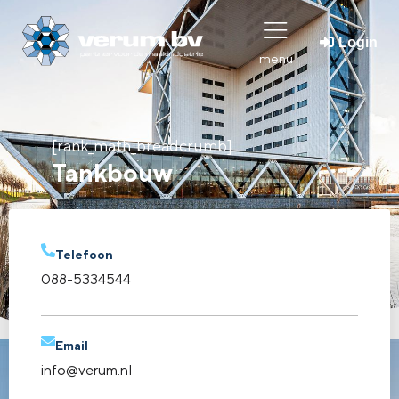
Login
menu
[rank_math_breadcrumb]
Tankbouw
Telefoon
088-5334544
Email
info@verum.nl