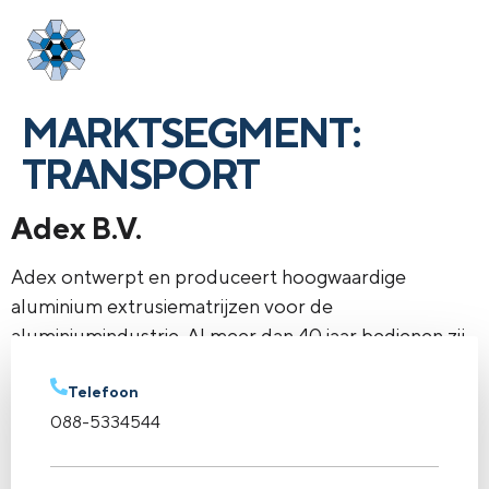
Login
menu
MARKTSEGMENT:
TRANSPORT
Adex B.V.
Adex ontwerpt en produceert hoogwaardige
aluminium extrusiematrijzen voor de
aluminiumindustrie. Al meer dan 40 jaar bedienen zij
wereldwijd een breed scala aan marktsegmenten,
zoals de automobiel-, transport-, spoorweg-, bouw-
Telefoon
088-5334544
en ruimtevaartindustrie.
←
vorige