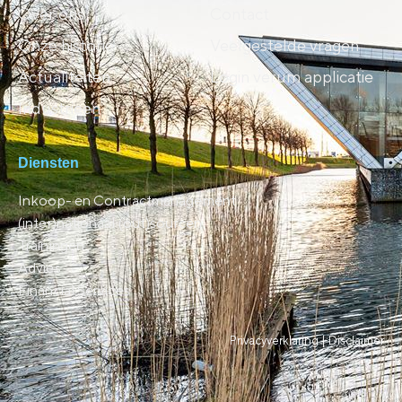
Over ons
Contact
Onze historie
Veelgestelde vragen
Actualiteiten
Login verum applicatie
Industrieën
Diensten
Inkoop- en Contractmanagement
(inter)nationaal (out)sourcen
Trainingen
Advies
Financial Services
Privacyverklaring |
Disclaimer