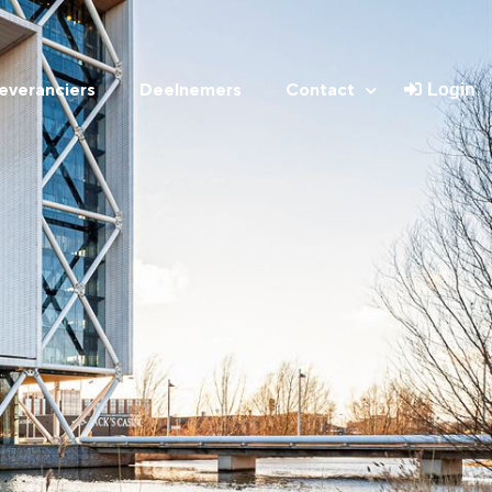
everanciers
Deelnemers
Contact
Login