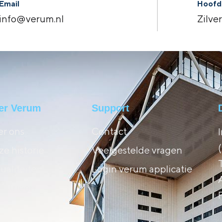
Email
Hoofd
info@verum.nl
Zilve
er Verum
Support
r ons
Contact
e historie
Veelgestelde vragen
ualiteiten
Login verum applicatie
ustrieën