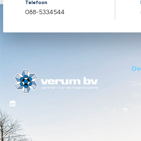
Telefoon
088-5334544
Ov
Ove
Onz
Act
Ind