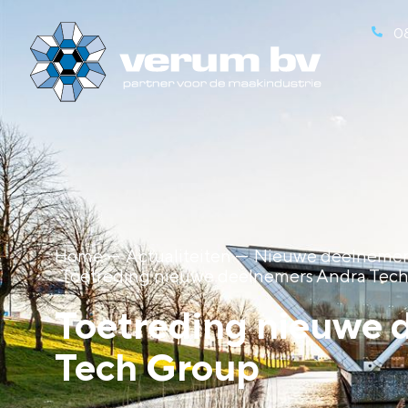
0
Home ---
Actualiteiten ---
Nieuwe deelnemer
Toetreding nieuwe deelnemers Andra Tec
Toetreding nieuwe 
Tech Group