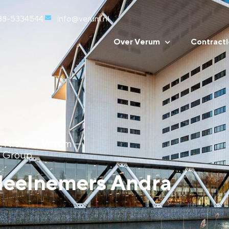
88-5334544
info@verum.nl
Over Verum
Contractl
,
Nieuws
,
Verum
---
h Group
deelnemers Andra