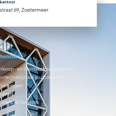
kantoor
rstraat 69, Zoetermeer
Diensten
Inkoop- en Contractmanagement
(inter)nationaal (out)sourcen
Trainingen
Advies
Financial Services