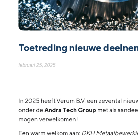
Toetreding nieuwe deelne
februari 25, 2025
In 2025 heeft Verum B.V. een zevental nieu
onder de
Andra Tech Group
met als aande
mogen verwelkomen!
Een warm welkom aan:
DKH Metaalbewerkin