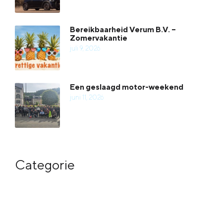
Bereikbaarheid Verum B.V. –
Zomervakantie
juli 9, 2026
Een geslaagd motor-weekend
juni 11, 2026
Categorie
Meer in categorie