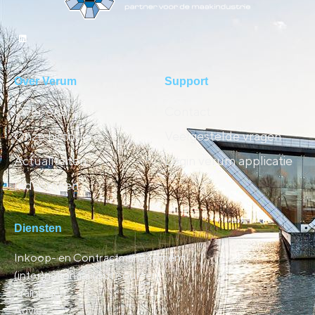
Over Verum
Support
Over ons
Contact
Onze historie
Veelgestelde vragen
Actualiteiten
Login verum applicatie
Industrieën
Diensten
Inkoop- en Contractmanagement
(inter)nationaal (out)sourcen
Trainingen
Advies