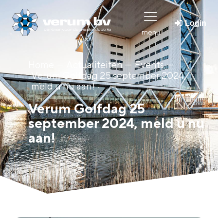
Login
menu
Home ---
Actualiteiten ---
Events
---
Verum Golfdag 25 september 2024,
meld u nu aan!
Verum Golfdag 25
september 2024, meld u nu
aan!