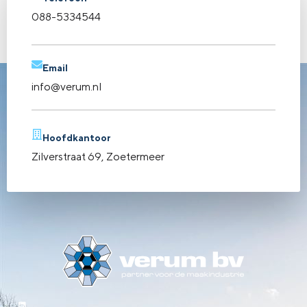
088-5334544
groep opereren zelfstandig en onderscheiden […]
←
vorige
Email
info@verum.nl
Hoofdkantoor
Zilverstraat 69, Zoetermeer