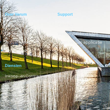
Over Verum
Support
Over ons
Contact
Onze historie
Veelgestelde vragen
Actualiteiten
Login verum applicatie
Industrieën
Diensten
Inkoop- en Contractmanagement
(inter)nationaal (out)sourcen
Trainingen
Advies
Financial Services