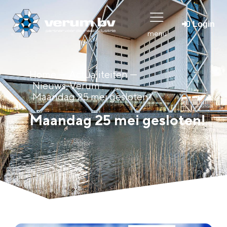
Login
menu
Home ---
Actualiteiten ---
Nieuws
,
Verum
---
Maandag 25 mei gesloten!
Maandag 25 mei gesloten!