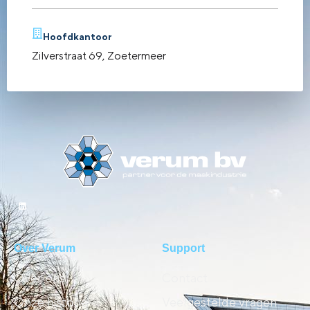
Hoofdkantoor
Zilverstraat 69, Zoetermeer
Over Verum
Support
Over ons
Contact
Onze historie
Veelgestelde vragen