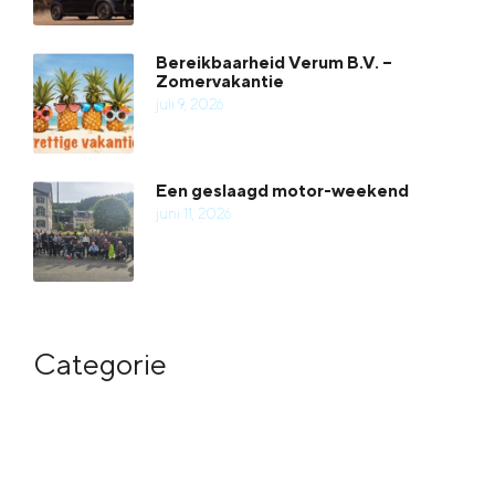
Bereikbaarheid Verum B.V. –
Zomervakantie
juli 9, 2026
Een geslaagd motor-weekend
juni 11, 2026
Categorie
Meer in categorie