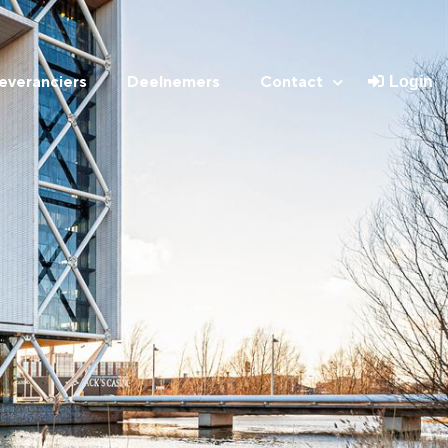
everanciers
Deelnemers
Contact
Login