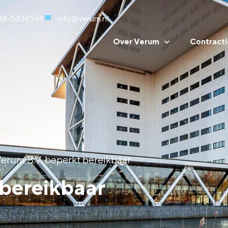
88-5334544
info@verum.nl
Over Verum
Contractl
erum B.V. beperkt bereikbaar
 bereikbaar