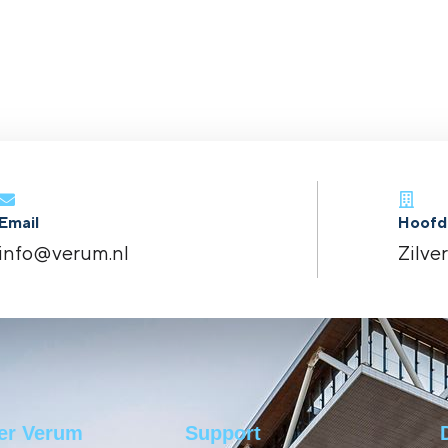
Email
Hoofd
info@verum.nl
Zilve
er Verum
Support