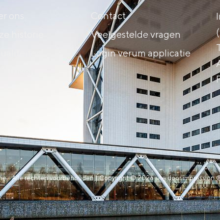
r ons
Contact
e historie
Veelgestelde vragen
ualiteiten
Login verum applicatie
ustrieën
ie - Alle rechten voorbehouden | Copyright © 2026 site door impression ®