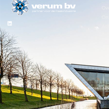
Ove
Onz
Act
Ind
Verum | Partner voor de Maakindustr