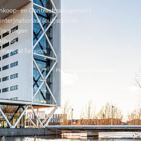
Inkoop- en Contractmanagement
(inter)nationaal (out)sourcen
Trainingen
Advies
Financial Services
Privacyverklaring |
Disclaimer
 | creative design agency