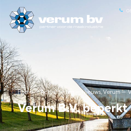
0
Home ---
Actualiteiten ---
Nieuws
,
Verum
---
V
Verum B.V. beperkt