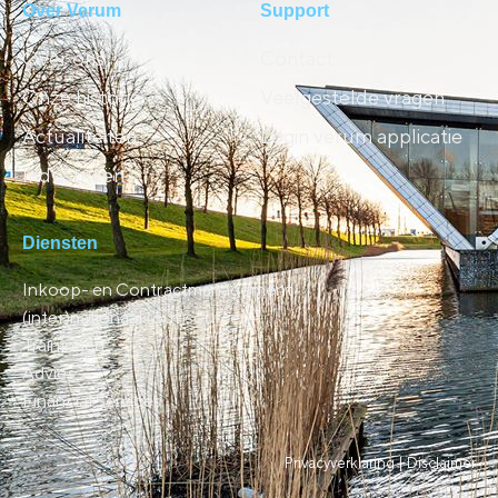
Over Verum
Support
Over ons
Contact
Onze historie
Veelgestelde vragen
Actualiteiten
Login verum applicatie
Industrieën
Diensten
Inkoop- en Contractmanagement
(inter)nationaal (out)sourcen
Trainingen
Advies
Financial Services
Privacyverklaring |
Disclaimer