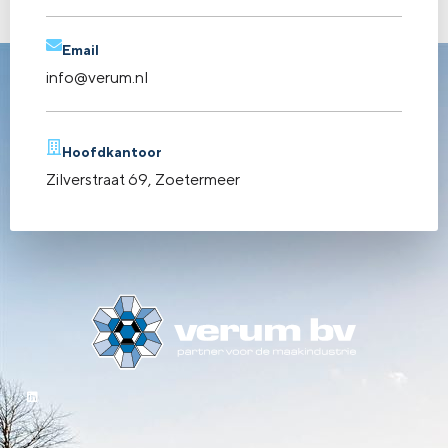
←
vorige
Volgende
→
Email
info@verum.nl
Hoofdkantoor
Zilverstraat 69, Zoetermeer