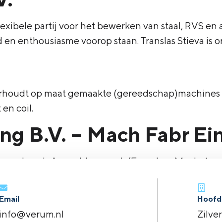
lexibele partij voor het bewerken van staal, RVS en
en enthousiasme voorop staan. Translas Stieva is o
erhoudt op maat gemaakte (gereedschap)machines 
en coil.
ng B.V. – Mach Fabr Ei
panend werk. Assemblagewerk (Frencken Mechatroni
Email
Hoofd
info@verum.nl
Zilve