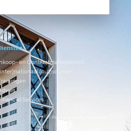
Diensten
Inkoop- en Contractmanagement
(inter)nationaal (out)sourcen
Trainingen
Advies
Financial Services
Privacyverklaring |
Disclaimer