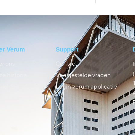
er Verum
Support
r ons
Contact
e historie
Veelgestelde vragen
ualiteiten
Login verum applicatie
ustrieën