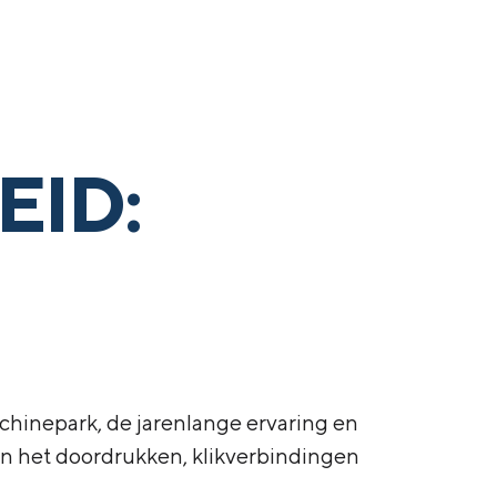
everanciers
Deelnemers
Contact
Login
ID:
hinepark, de jarenlange ervaring en
 in het doordrukken, klikverbindingen