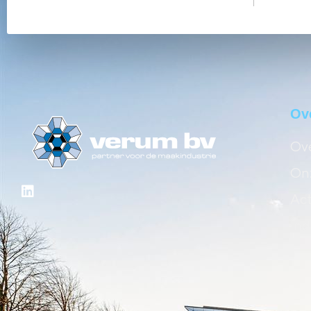
Ov
Ove
Onz
Act
Ind