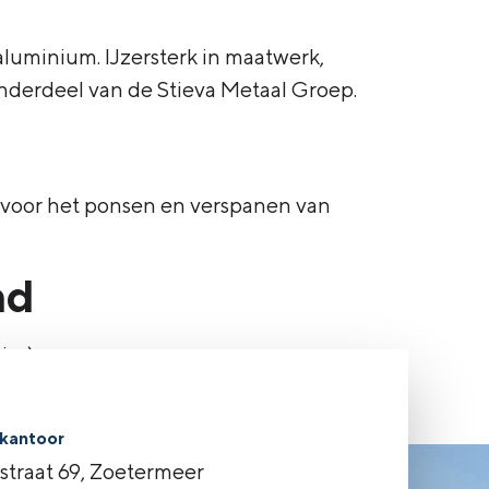
 aluminium. IJzersterk in maatwerk,
nderdeel van de Stieva Metaal Groep.
voor het ponsen en verspanen van
nd
cs).
Volgende
→
kantoor
rstraat 69, Zoetermeer