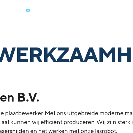
88-5334544
info@verum.nl
Over Verum
Contractl
 WERKZAAMHE
en B.V.
 plaatbewerker. Met ons uitgebreide moderne mac
aal kunnen wij efficiënt produceren. Wij zijn sterk
asersnijden en het werken met onze lasrobot.