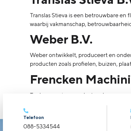
Translas Stieva is een betrouwbare en f
waarbij vakmanschap, betrouwbaarheid 
Weber B.V.
Weber ontwikkelt, produceert en ond
producten zoals profielen, buizen, plaat 
Frencken Machini
Toeleverancier van plaatwerk en vers
←
vorige
Telefoon
088-5334544